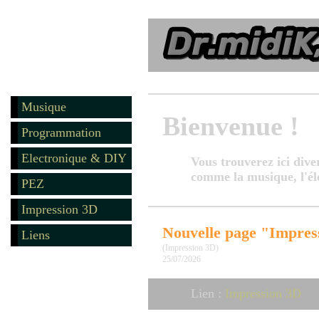
Musique
Bienvenue !
Programmation
Electronique & DIY
Vous trouverez ici dive
comme la musique, l'él
PEZ
Impression 3D
Nouvelle page "Impres
Liens
(Impression 3D)
25/07/2026
Lien :
Impression 3D