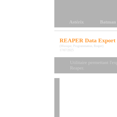
Astérix
Batman
REAPER Data Export
(Musique, Programmation, Reaper)
17/07/2025
Utilitaire permettant l'e
Reaper.