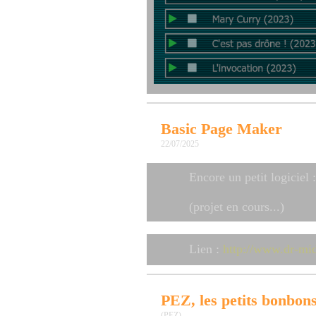
Basic Page Maker
22/07/2025
Encore un petit logiciel
(projet en cours...)
Lien :
http://www.dr-mid
PEZ, les petits bonbons
(PEZ)