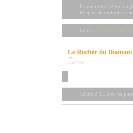
Premier tutoriel (en ang
Reaper, de multiples samp
Lien :
Create pitched s
Le Rocher du Diamant
(Photo)
20/07/2020
(merci à TL pour sa pho
Programmation : généra
d'images (premiers tests