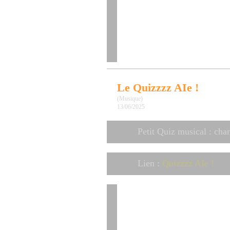
Le Quizzzz AIe !
(Musique)
13/06/2025
Petit Quiz musical : chan
Lien :
Quizzzz AIe !