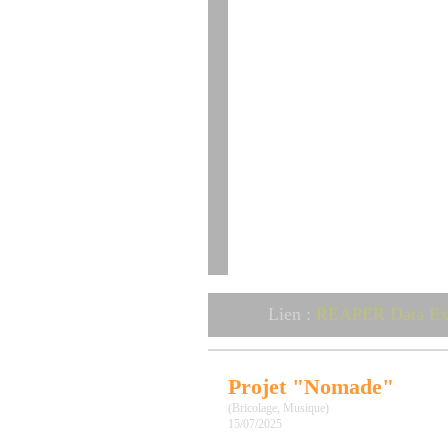
Lien :
REAPER Data Ex
Projet "Nomade"
(Bricolage, Musique)
15/07/2025