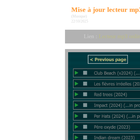
Mise à jour lecteur mp
(Musique)
22/10/2025
Lien :
Lecteur mp3 onli